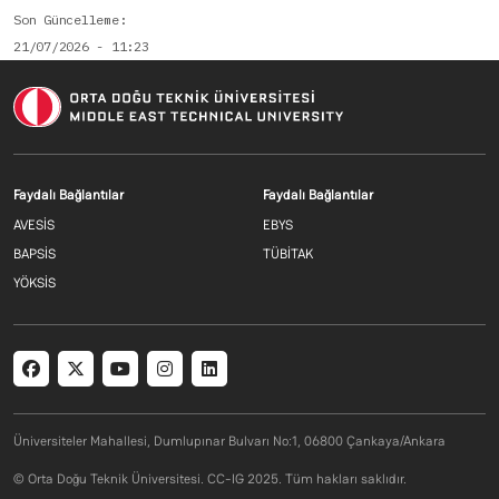
Son Güncelleme
21/07/2026 - 11:23
Footer menu 1 TR
Footer menu 2 T
Faydalı Bağlantılar
Faydalı Bağlantılar
AVESİS
EBYS
BAPSİS
TÜBİTAK
YÖKSİS
Social menu
Üniversiteler Mahallesi, Dumlupınar Bulvarı No:1, 06800 Çankaya/Ankara
© Orta Doğu Teknik Üniversitesi. CC-IG 2025. Tüm hakları saklıdır.