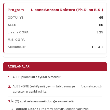
Lisans Sonrası Doktora (Ph.D. on B.S.)
65
80
3.25
—
1, 2, 3, 4
AÇIKLAMALAR
ALES puan türü
sayısal
olmalıdır.
1.
ALES–GRE (eski/yeni) çevrim tablosuna şu
fbe.metu.edu.tr
2.
adresten ulaşabilirsiniz:
İki (2) adet referans mektubu gerekmektedir.
3.
Yüksek Lisans
Programı başvurularında yalnızca