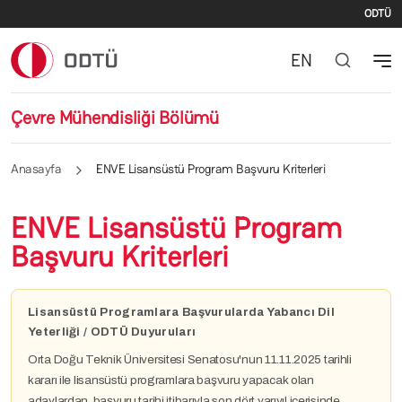
İki
Ana içeriğe atla
ODTÜ
EN
Çevre Mühendisliği Bölümü
Anasayfa
ENVE Lisansüstü Program Başvuru Kriterleri
ENVE Lisansüstü Program
Başvuru Kriterleri
Lisansüstü Programlara Başvurularda Yabancı Dil
Yeterliği / ODTÜ Duyuruları
Orta Doğu Teknik Üniversitesi Senatosu'nun 11.11.2025 tarihli
kararı ile lisansüstü programlara başvuru yapacak olan
adaylardan, başvuru tarihi itibarıyla son dört yarıyıl içerisinde