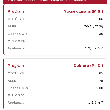
Yüksek Lisans (M.S.)
65
70(5) / 75(6)
2.30
—
1, 2, 3, 4, 5, 6
Doktora (Ph.D.)
65
75
2.30
—
1, 2, 3, 4, 7