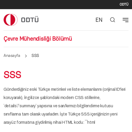
İki
Ana içeriğe atla
ODTÜ
EN
Çevre Mühendisliği Bölümü
Anasayfa
SSS
SSS
Gönderdiğiniz eski Türkçe metinleri ve liste elemanlarını (orijinal ID'leri
koruyarak), İngilizce şablondaki modern CSS stillerine,
`details`/`summary` yapısına ve sarı/kırmızı bilgilendirme kutusu
sınıflarına tam olarak uyarladım. İşte Türkçe SSS içeriğinizin yeni
arayüz formatına giydirilmiş nihai HTML kodu: ```html