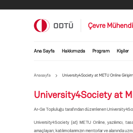
Ana içeriğe atla
Çevre Mühendi
Ana gezinti menüsü
Ana Sayfa
Hakkımızda
Program
Kişiler
Anasayfa
University4Society at METU Online Girişim
University4Society at M
Ar-Ge Topluluğu tarafından düzenlenen University4Soci
University4Society {at} METU Online, yazılımcı, tasarı
amaçlayan; katılımcılarımızın mentorlar ve alanında uzman e