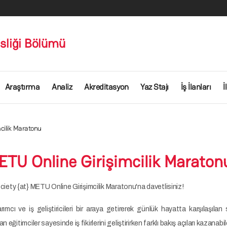
sliği Bölümü
Araştırma
Analiz
Akreditasyon
Yaz Stajı
İş İlanları
İ
cilik Maratonu
ETU Online Girişimcilik Maraton
ety {at} METU Online Girişimcilik Maratonu'na davetlisiniz!
mcı ve iş geliştiricileri bir araya getirerek günlük hayatta karşılaşılan
ğitimciler sayesinde iş fikirlerini geliştirirken farklı bakış açıları kazanabil