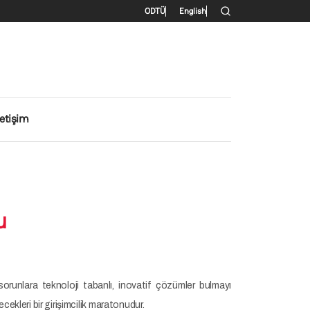
İkincil menü
ODTÜ
English
letişim
u
 sorunlara teknoloji tabanlı, inovatif çözümler bulmayı
ecekleri bir girişimcilik maratonudur.