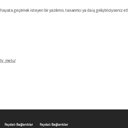
izi hayata geçirmek isteyen bir yazılımcı, tasarımcı ya da iş geliştiriciyseniz e
ety_metu/
Footer menu 1 TR
Footer menu 2 TR
Faydalı Bağlantılar
Faydalı Bağlantılar