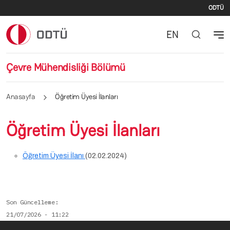
İki
Ana içeriğe atla
ODTÜ
EN
Çevre Mühendisliği Bölümü
Anasayfa
Öğretim Üyesi İlanları
Öğretim Üyesi İlanları
Öğretim Üyesi İlanı
(02.02.2024)
Son Güncelleme
21/07/2026 - 11:22