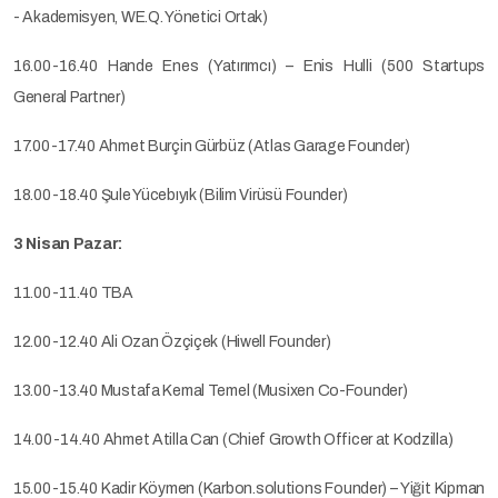
- Akademisyen, WE.Q. Yönetici Ortak)
16.00-16.40 Hande Enes (Yatırımcı) – Enis Hulli (500 Startups
General Partner)
17.00-17.40 Ahmet Burçin Gürbüz (Atlas Garage Founder)
18.00-18.40 Şule Yücebıyık (Bilim Virüsü Founder)
3 Nisan Pazar:
11.00-11.40 TBA
12.00-12.40 Ali Ozan Özçiçek (Hiwell Founder)
13.00-13.40 Mustafa Kemal Temel (Musixen Co-Founder)
14.00-14.40 Ahmet Atilla Can (Chief Growth Officer at Kodzilla)
15.00-15.40 Kadir Köymen (Karbon.solutions Founder) – Yiğit Kipman