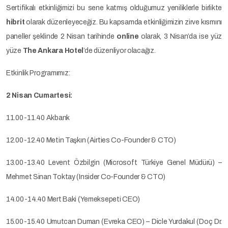
Sertifikalı etkinliğimizi bu sene katmış olduğumuz yeniliklerle birlikte
hibrit
olarak düzenleyeceğiz. Bu kapsamda etkinliğimizin zirve kısmını
paneller şeklinde 2 Nisan tarihinde
online
olarak, 3 Nisan’da ise yüz
yüze
The Ankara Hotel
’de düzenliyor olacağız.
Etkinlik Programımız:
2 Nisan Cumartesi:
11.00-11.40 Akbank
12.00-12.40 Metin Taşkın (Airties Co-Founder & CTO)
13.00-13.40 Levent Özbilgin (Microsoft Türkiye Genel Müdürü) –
Mehmet Sinan Toktay (Insider Co-Founder & CTO)
14.00-14.40 Mert Baki (Yemeksepeti CEO)
15.00-15.40 Umutcan Duman (Evreka CEO) – Dicle Yurdakul (Doç Dr.