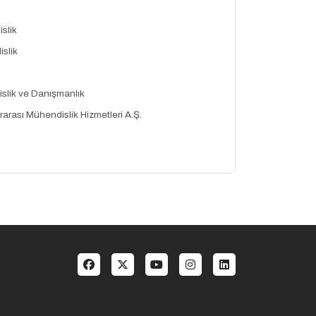
slik
slik
slik ve Danışmanlık
arası Mühendislik Hizmetleri A.Ş.
Social menu