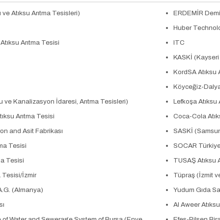
ve Atıksu Arıtma Tesisleri)
ERDEMİR Demir
Huber Technol
Atıksu Arıtma Tesisi
ITC
KASKİ (Kayseri 
KordSA Atıksu A
Köyceğiz-Dalya
u ve Kanalizasyon İdaresi, Arıtma Tesisleri)
Lefkoşa Atıksu 
tıksu Arıtma Tesisi
Coca-Cola Atıks
n and Asit Fabrikası
SASKİ (Samsun 
ma Tesisi
SOCAR Türkiy
ma Tesisi
TUSAŞ Atıksu A
 Tesisi/İzmir
Tüpraş (İzmit ve
A.G. (Almanya)
Yudum Gıda San
sı
Al Aweer Atıksu
e of Water and Sewerage System of Bursa (Enve
Efes-Pilsen Bir