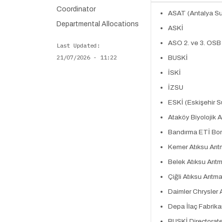
Coordinator
ASAT (Antalya Su 
Departmental Allocations
ASKİ
ASO 2. ve 3. OSB 
Last Updated
21/07/2026 - 11:22
BUSKİ
İSKİ
İZSU
ESKİ (Eskişehir S
Ataköy Biyolojik A
Bandırma ETİ Boro
Kemer Atıksu Arıt
Belek Atıksu Arıt
Çiğli Atıksu Arıtma
Daimler Chrysler 
Depa İlaç Fabrika
BUSKİ Directorat