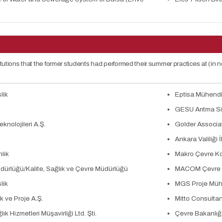
itutions that the former students had performed their summer practices at (in no
lik
Eptisa Mühendi
GESU Arıtma Sist
knolojileri A.Ş.
Golder Associat
Ankara Valiliği
lık
Makro Çevre Kor
rlüğü/Kalite, Sağlık ve Çevre Müdürlüğü
MACOM Çevre Ene
lik
MGS Proje Mühe
 ve Proje A.Ş.
Mitto Consulta
k Hizmetleri Müşavirliği Ltd. Şti.
Çevre Bakanlığ