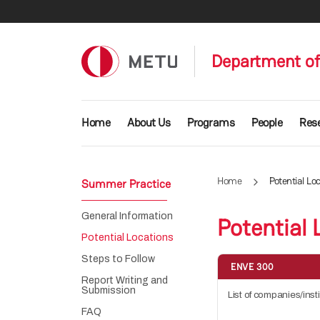
Skip to main content
Department of
Main navigation
Home
About Us
Programs
People
Res
Home
Potential Lo
Summer Practice
General Information
Potential 
Potential Locations
Steps to Follow
ENVE 300
Report Writing and
Submission
List of companies/inst
FAQ