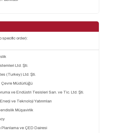
 specific order):
slik
emleri Ltd. Şti.
es (Turkey) Ltd. Şti.
 İl Çevre Müdürlüğü
uma ve Endüstri Tesisleri San. ve Tic. Ltd. Şti.
rji ve Teknoloji Yatırımları
ndislik Müşavirlik
ncy
ı Planlama ve ÇED Dairesi