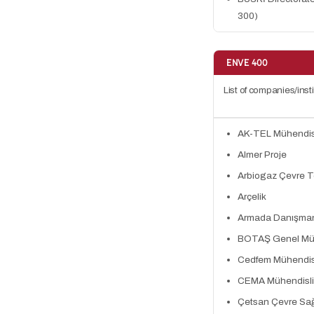
300)
ENVE 400
List of companies/inst
AK-TEL Mühendis
Almer Proje
Arbiogaz Çevre Te
Arçelik
Armada Danışman
BOTAŞ Genel Müdü
Cedfem Mühendis
CEMA Mühendislik
Çetsan Çevre Sağlı