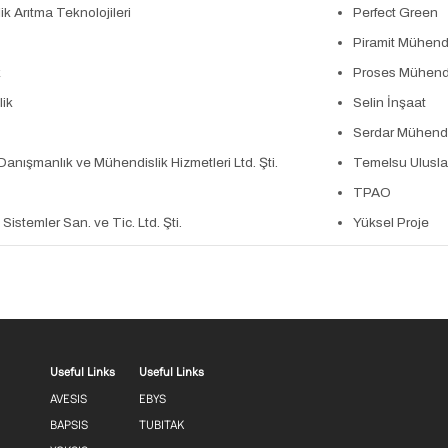
k Arıtma Teknolojileri
Perfect Green
Piramit Mühendi
k
Proses Mühendi
ik
Selin İnşaat
Serdar Mühendi
ışmanlık ve Mühendislik Hizmetleri Ltd. Şti.
Temelsu Uluslar
TPAO
Sistemler San. ve Tic. Ltd. Şti.
Yüksel Proje
Footer menu 1 EN
Footer menu 2 EN
Useful Links
Useful Links
AVESIS
EBYS
BAPSIS
TUBITAK