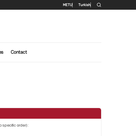
Secondary menu
METU
Turkish
es
Contact
 specific order):